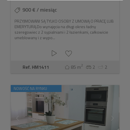
900 € / miesiąc
PRZYJMOWANI SĄ TYLKO OSOBY Z UMOWĄ O PRACĘ LUB
EMERYTURĄ.Do wynajęcia na długi okres ładny
szeregowiec z 2 sypialniami i 2 łazienkami, całkowicie
umeblowany i z wypo...
2
Ref. HM1411
85 m
2
2
NOWOŚĆ NA RYNKU