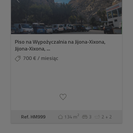
Piso na Wypożyczalnia na Jijona-Xixona,
Jijona-Xixona, ...
700 € / miesiąc
2
Ref. HM999
134 m
3
2 + 2