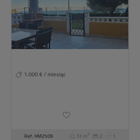
1.000 € / miesiąc
2
Ref. HM2509
72 m
2
1