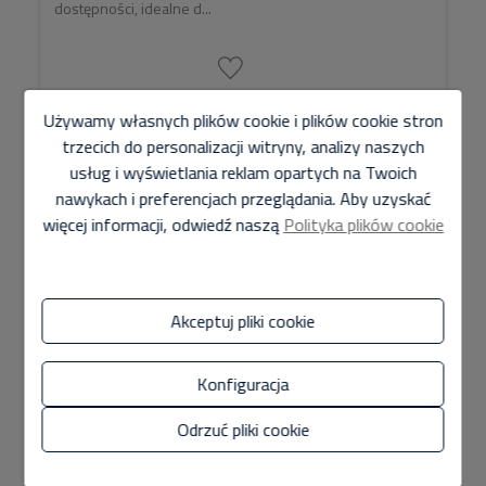
dostępności, idealne d...
2
Ref. HM197
70 m
2
1 + 1
Używamy własnych plików cookie i plików cookie stron
trzecich do personalizacji witryny, analizy naszych
usług i wyświetlania reklam opartych na Twoich
nawykach i preferencjach przeglądania. Aby uzyskać
WYNAJMOWANE
więcej informacji, odwiedź naszą
Polityka plików cookie
Akceptuj pliki cookie
Konfiguracja
Odrzuć pliki cookie
Dupleks w Brisa Mar na długi sezon