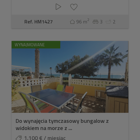
2
Ref. HM1427
96 m
3
2
WYNAJMOWANE
Do wynajęcia tymczasowy bungalow z
widokiem na morze z ...
1.100 € / miesiąc