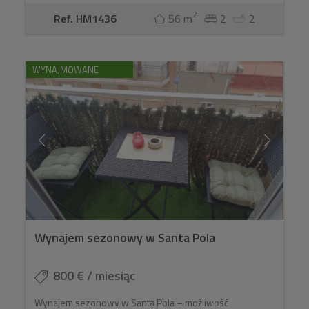
2
Ref. HM1436
56 m
2
2
WYNAJMOWANE
Wynajem sezonowy w Santa Pola
800 € / miesiąc
Wynajem sezonowy w Santa Pola – możliwość