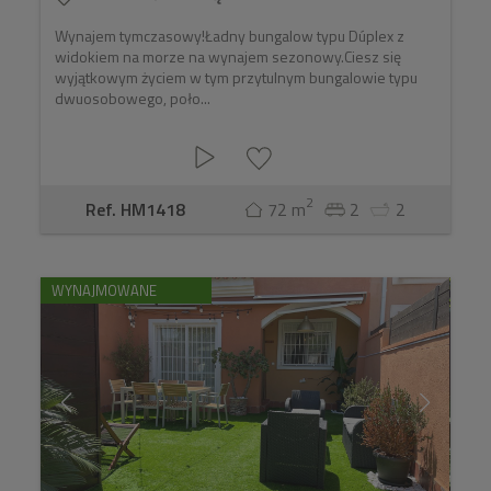
Wynajem tymczasowy!Ładny bungalow typu Dúplex z
widokiem na morze na wynajem sezonowy.Ciesz się
wyjątkowym życiem w tym przytulnym bungalowie typu
dwuosobowego, poło...
2
Ref. HM1418
72 m
2
2
WYNAJMOWANE