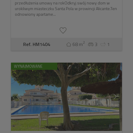
przedłużenia umowy na rokOdkryj swój nowy dom w
urokliwym miasteczku Santa Pola w prowincji Alicante.Ten
odnowiony apartame...
2
Ref. HM1404
68 m
3
1
WYNAJMOWANE