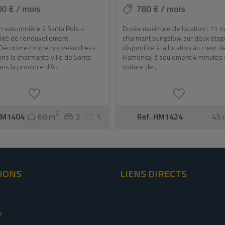
0 € / mois
780 € / mois
n saisonnière à Santa Pola –
Durée maximale de location : 11 m
lité de renouvellement
charmant bungalow sur deux étag
Découvrez votre nouveau chez-
disponible à la location au cœur d
ns la charmante ville de Santa
Flamenca, à seulement 4 minutes
ns la province d'A...
voiture de...
2
HM1404
68 m
3
1
Ref. HM1424
45 
IONS
LIENS DIRECTS
r