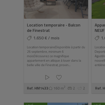
Location temporaire - Balcon
Appa
de Finestrat
NEUF 
1.650 € / mois
1.
Location temporaireDisponible à partir du
Locatio
26 septembre, minimum 6
Deporti
moisDécouvrez ce magnifique
Agustín
appartement en attique à louer dans la
nouvell
belle ville de Finestrat, provin...
entière
2
Ref. HM1433
160 m
2
2
Ref. 