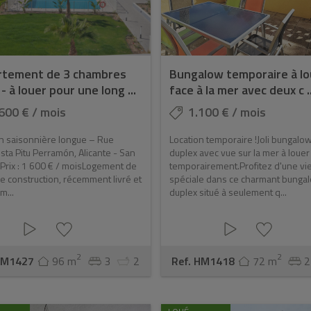
rtement de 3 chambres
Bungalow temporaire à lo
- à louer pour une long ...
face à la mer avec deux c ..
600 € / mois
1.100 € / mois
n saisonnière longue – Rue
Location temporaire !Joli bungalo
sta Pitu Perramón, Alicante - San
duplex avec vue sur la mer à louer
Prix : 1 600 € / moisLogement de
temporairement.Profitez d'une vi
e construction, récemment livré et
spéciale dans ce charmant bunga
m...
duplex situé à seulement q...
2
2
HM1427
96 m
3
2
Ref. HM1418
72 m
2