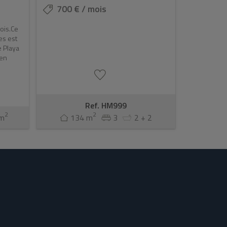
700 € / mois
ois.Ce
es est
e Playa
 en
Ref. HM999
2
2
m
134 m
3
2 + 2