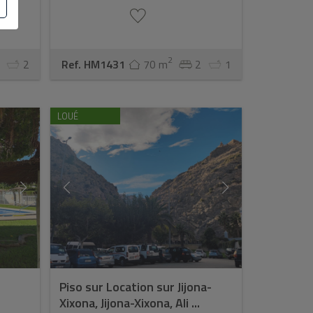
2
2
Ref. HM1431
70 m
2
1
LOUÉ
Piso sur Location sur Jijona-
Xixona, Jijona-Xixona, Ali ...