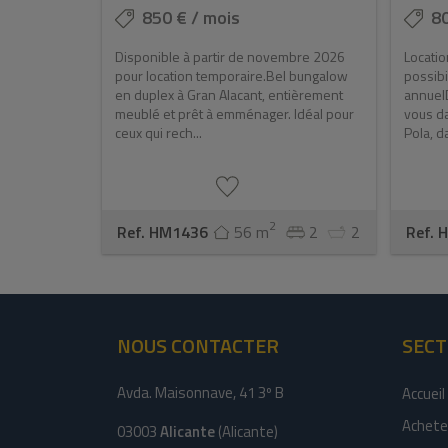
850 € / mois
80
Disponible à partir de novembre 2026
Locatio
pour location temporaire.Bel bungalow
possibi
en duplex à Gran Alacant, entièrement
annuel
meublé et prêt à emménager. Idéal pour
vous da
ceux qui rech...
Pola, da
2
Ref. HM1436
56 m
2
2
Ref. 
NOUS CONTACTER
SECT
Avda. Maisonnave, 41 3º B
Accueil
Achete
03003
Alicante
(Alicante)