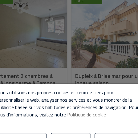
LOUÉ
rtement 2 chambres à
Dupleix à Brisa mar pour 
 à long terme à Campoa ...
longue saison
ous utilisons nos propres cookies et ceux de tiers pour
0 € / mois
900 € / mois
ersonnaliser le web, analyser nos services et vous montrer de la
nouveau chez-vous à
SEULS LES INTÉRESSÉS AYANT UN
ublicité basée sur vos habitudes et préférences de navigation. Pou
teBienvenue dans ce charmant
CONTRAT DE TRAVAIL OU DE RETR
lus d'informations, visitez notre
Politique de cookie
ement situé au cœur de
SONT ACCEPTÉS.À louer pour une 
or, à Alicante. Ce bien allie
durée, joli pavillon de 2 chambres
ement commodité et accessibilit...
salles de bains, entièr...