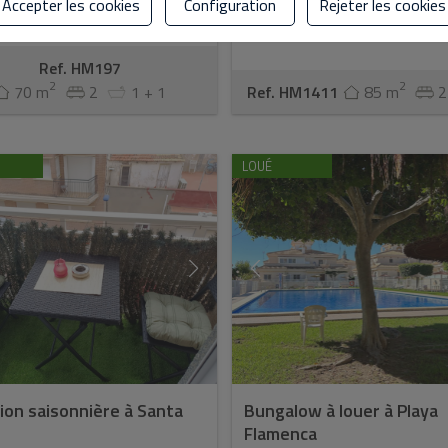
Accepter les cookies
Configuration
Rejeter les cookies
Ref. HM197
2
2
70 m
2
1 + 1
Ref. HM1411
85 m
2
LOUÉ
ion saisonnière à Santa
Bungalow à louer à Playa
Flamenca