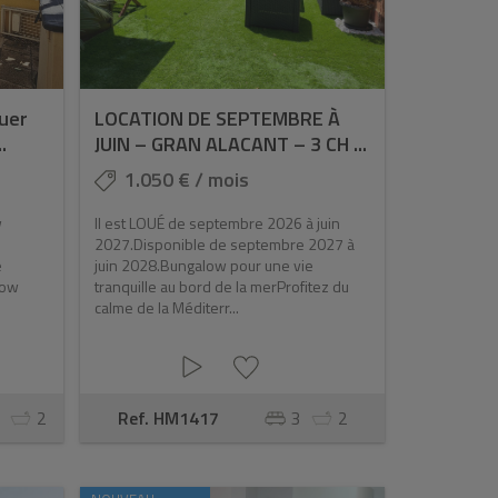
uer
LOCATION DE SEPTEMBRE À
.
JUIN – GRAN ALACANT – 3 CH ...
1.050 € / mois
w
Il est LOUÉ de septembre 2026 à juin
2027.Disponible de septembre 2027 à
e
juin 2028.Bungalow pour une vie
low
tranquille au bord de la merProfitez du
calme de la Méditerr...
2
Ref. HM1417
3
2