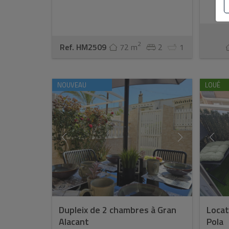
2
Ref. HM2509
72 m
2
1
NOUVEAU
LOUÉ
Dupleix de 2 chambres à Gran
Locat
Alacant
Pola