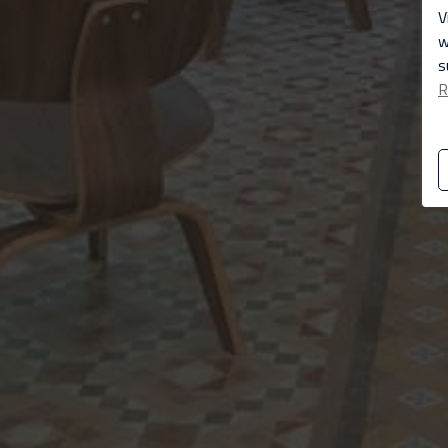
V
w
s
R