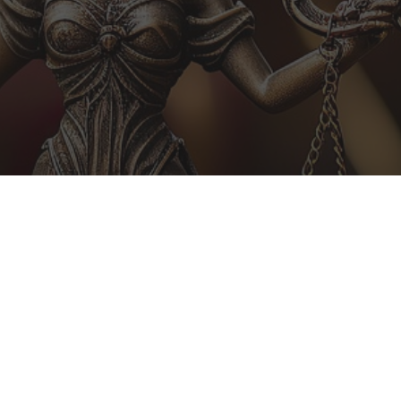
Selg huset ditt hos oss
Se mer