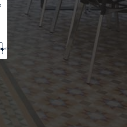
e
apsler