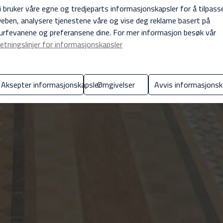
i bruker våre egne og tredjeparts informasjonskapsler for å tilpass
eben, analysere tjenestene våre og vise deg reklame basert på
urfevanene og preferansene dine. For mer informasjon besøk vår
etningslinjer for informasjonskapsler
Aksepter informasjonskapsler
Omgivelser
Avvis informasjonsk