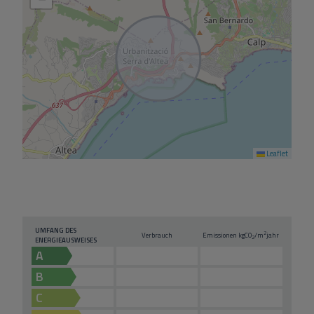
Leaflet
UMFANG DES
2
Verbrauch
Emissionen kg
CO
/m
jahr
2
ENERGIEAUSWEISES
A
B
C