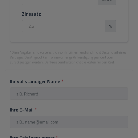
Zinssatz
%
*Diese Angaben sind vorbehaltlich von Irrtümern und sind nicht Bestandteil eines
Vertrages. Das Angebot kann ohne vorherige Ankündigung geändert oder
zurückgezogen werden. Der Preis beinhaltet nicht die Kosten für den Kauf.
Ihr vollständiger Name
*
Ihre E-Mail
*
Ihre Telefonnummer
*