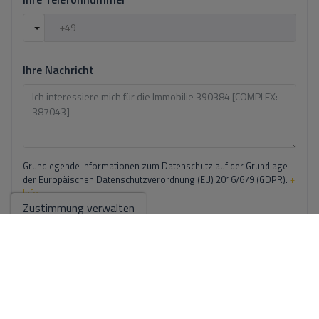
Ihre Nachricht
Grundlegende Informationen zum Datenschutz auf der Grundlage
der Europäischen Datenschutzverordnung (EU) 2016/679 (GDPR).
+
Info
Zustimmung verwalten
Ich habe den
Impressum
und die
Datenschutzbestimmungen
gelesen
und akzeptiere sie.
Ich akzeptiere kommerzielle Einsendungen
Anfrage senden